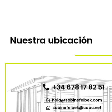
Nuestra ubicación
+34 678 17 82 51
hola@sabinefelbek.com
sabinefelbek@coac.net