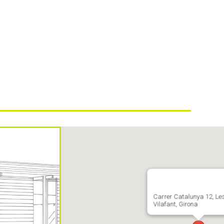
Carrer Catalunya 12, Le
Vilafant, Girona