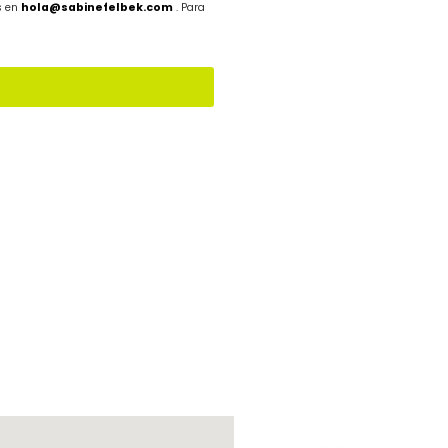
s en
hola@sabinefelbek.com
. Para