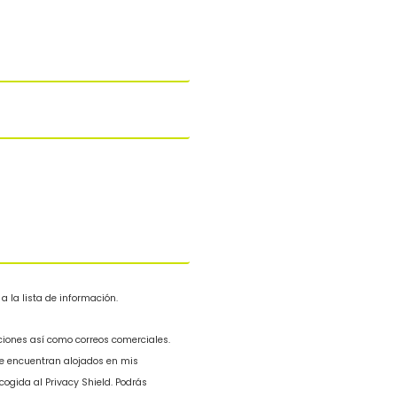
 la lista de información.
iones así como correos comerciales.
e encuentran alojados en mis
gida al Privacy Shield. Podrás