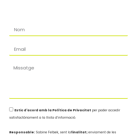
Estic d'acord amb la Política de Privacitat
per poder accedir
satisfactòriament a la llista d'informació.
Responsable:
Sabine Felbek, sent la
finalitat;
enviament de les