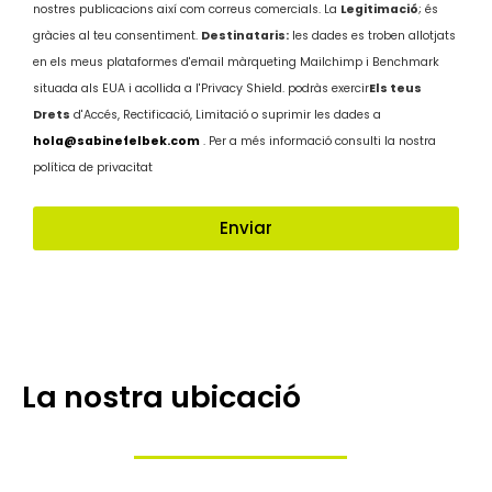
nostres publicacions així com correus comercials. La
Legitimació
; és
gràcies al teu consentiment.
Destinataris:
les dades es troben allotjats
en els meus plataformes d'email màrqueting Mailchimp i Benchmark
situada als EUA i acollida a l'Privacy Shield. podràs exercir
Els teus
Drets
d'Accés, Rectificació, Limitació o suprimir les dades a
hola@sabinefelbek.com
. Per a més informació consulti la nostra
política de privacitat
Enviar
La nostra ubicació