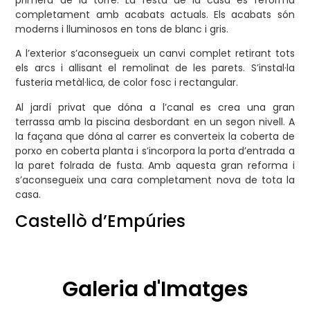
primera de la torre. La resta de la casa es reforma
completament amb acabats actuals. Els acabats són
moderns i lluminosos en tons de blanc i gris.
A l’exterior s’aconsegueix un canvi complet retirant tots
els arcs i allisant el remolinat de les parets. S’instal·la
fusteria metàl·lica, de color fosc i rectangular.
Al jardí privat que dóna a l’canal es crea una gran
terrassa amb la piscina desbordant en un segon nivell. A
la façana que dóna al carrer es converteix la coberta de
porxo en coberta planta i s’incorpora la porta d’entrada a
la paret folrada de fusta. Amb aquesta gran reforma i
s’aconsegueix una cara completament nova de tota la
casa.
Castellò d’Empúries
Galeria d'Imatges