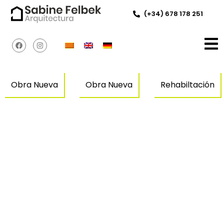
(+34) 678 178 251
Obra Nueva
Obra Nueva
Rehabiltación
Casa
Casa
Casa
unifamiliar
unifamiliar
unifamili
VECO
NUNA –
en
Navata
Empuriab
–
Castellò
d’Empuri