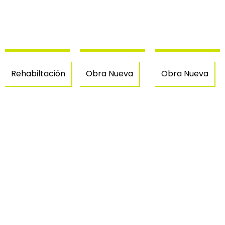
Rehabiltación
Obra Nueva
Obra Nueva
Casa
Casa
Casa en
unifamiliar
unifamiliar
Torremir
en
Avinyonet
–
Empuriabrava
de
Navata
–
Puigventós
Castellò
d’Empuries