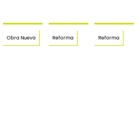
Obra Nueva
Reforma
Reforma
Casa en
Diseño y
Casa
Mas Pau
construcción
Puesta
–
de
de Sol
Avinyonet
Pergola
– Els
de
Grecs,
Puigventos
Roses