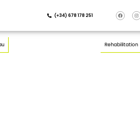
(+34) 678 178 251
au
Rehabilitation
infamilienhaus
Einfam
UNA – Navata
Empur
Castel