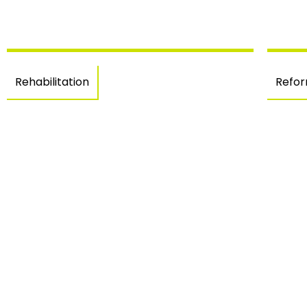
Rehabilitation
Refo
Einfamilienhaus in
R
Empuriabrava –
J
Castellò d’Empuries