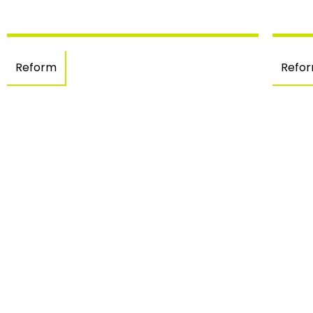
Reform
Refo
Innenreform –
I
Figueres
d