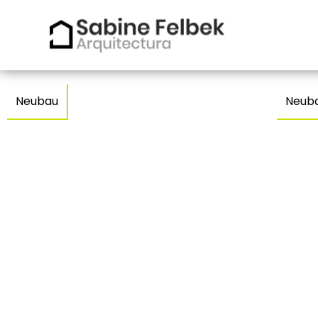
Neubau
Neub
Einfamilienhaus
E
VECO – COLERA
N